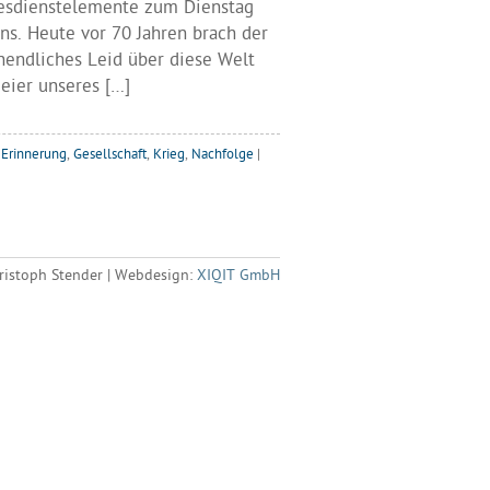
tesdienstelemente zum Dienstag
ns. Heute vor 70 Jahren brach der
nendliches Leid über diese Welt
Feier unseres […]
t
Erinnerung
,
Gesellschaft
,
Krieg
,
Nachfolge
|
ristoph Stender | Webdesign:
XIQIT GmbH