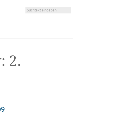
v:
2.
09