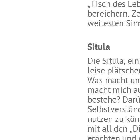
„Tisch des Le
bereichern. Z
weitesten Sin
Situla
Die Situla, e
leise plätsch
Was macht uns
macht mich au
bestehe? Darü
Selbstverstän
nutzen zu kön
mit all den „D
erachten und 