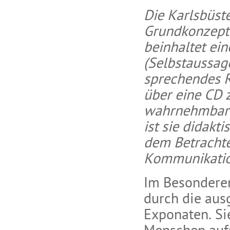
Die Karlsbüste
Grundkonzepti
beinhaltet ein
(Selbstaussage
sprechendes R
über eine CD z
wahrnehmbare
ist sie didakt
dem Betrachte
Kommunikation
Im Besonderen
durch die aus
Exponaten. Si