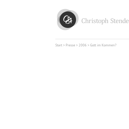
Start
>
Presse
>
2006
> Gott im Kommen?