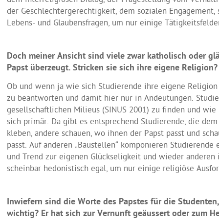
dem interreligiösen Dialog, der Fragestellung vom Verhält
der Geschlechtergerechtigkeit, dem sozialen Engagement, 
Lebens- und Glaubensfragen, um nur einige Tätigkeitsfelde
Doch meiner Ansicht sind viele zwar katholisch oder gl
Papst überzeugt. Stricken sie sich ihre eigene Religion?
Ob und wenn ja wie sich Studierende ihre eigene Religion s
zu beantworten und damit hier nur in Andeutungen. Studie
gesellschaftlichen Milieus (SINUS 2001) zu finden und wie 
sich primär. Da gibt es entsprechend Studierende, die dem
kleben, andere schauen, wo ihnen der Papst passt und sch
passt. Auf anderen „Baustellen“ komponieren Studierende 
und Trend zur eigenen Glückseligkeit und wieder anderen ist
scheinbar hedonistisch egal, um nur einige religiöse Ausf
Inwiefern sind die Worte des Papstes für die Studenten
wichtig? Er hat sich zur Vernunft geäussert oder zum H