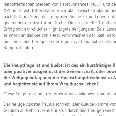
halböffentlichen Sterben von Papst Johannes Paul II und d
XVI nicht fest. Differenzieren wir aber zwischen Glaube u
nach Gott, im Sinne der religiösen Suche zu, und ebenso
gegenüber der Institution Kirche. Dieser aktuelle Trend ab
Erfolg solch kirchlicher High Lights der jüngsten Zeit. La
erinnern an das Gleichnis Jesu vom Wachsen der Saat, Bet
hier die schnell prognostizierte positive Folgenabschätzun
Komposthaufen.
Die Hauptfrage ist und bleibt: ist das ein kurzfristig
oder positiver ausgedrückt der Gemeinschaft, oder bew
der Weltjugendtag oder der Hochschulgottesdienst in A
und begleitet sie auf ihrem Weg durchs Leben?
Diese Frage reizt mich zu einer etwas unkonventionellen 
Der heilige Apostel Paulus schrieb: „Der Glaube kommt vo
Glauben an Gott in Jesus Christus durch den Heiligen Geist