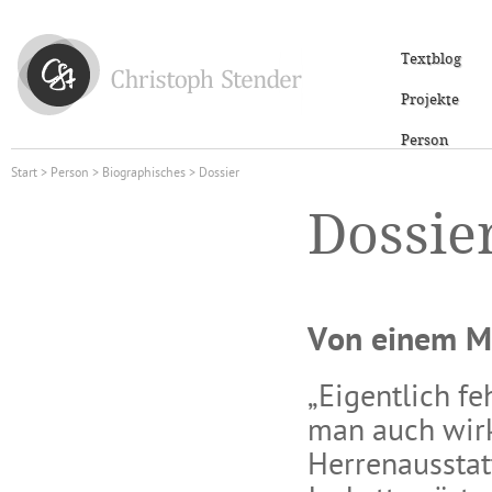
Textblog
Projekte
Person
Start
>
Person
>
Biographisches
> Dossier
Dossie
Von einem Me
„Eigentlich fe
man auch wirk
Herrenausstat