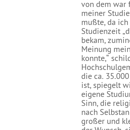
von dem war f
meiner Studie
mußte, da ich
Studienzeit „d
bekam, zumin
Meinung meine
konnte,“ schil
Hochschulgeme
die ca. 35.00
ist, spiegelt 
eigene Studiu
Sinn, die reli
nach Selbsta
großer und kl