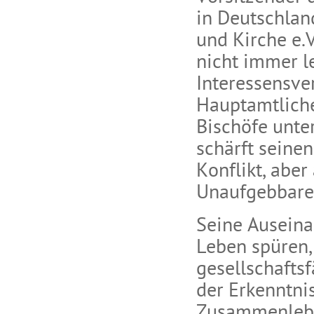
in Deutschlan
und Kirche e.
nicht immer l
Interessensve
Hauptamtlich
Bischöfe unt
schärft seine
Konflikt, abe
Unaufgebbare
Seine Auseina
Leben spüren,
gesellschafts
der Erkenntni
Zusammenlebe