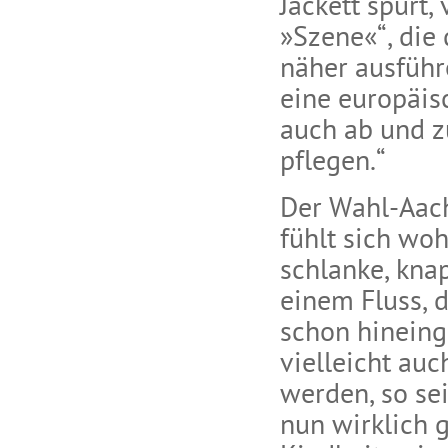
Jackett spürt,
»Szene«“, die
näher ausführ
eine europäisc
auch ab und z
pflegen.“
Der Wahl-Aach
fühlt sich woh
schlanke, kna
einem Fluss, d
schon hineinge
vielleicht au
werden, so se
nun wirklich g