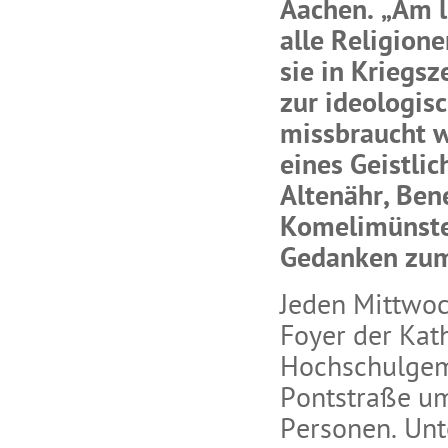
Aachen. „Am l
alle Religione
sie in Kriegs
zur ideologi
missbraucht w
eines Geistlic
Altenähr, Ben
Komelimünste
Gedanken zum
Jeden Mittwoc
Foyer der Kat
Hochschulgem
Pontstraße um
Personen. Unt