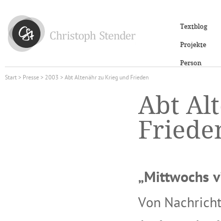
Textblog
Projekte
Person
Start
>
Presse
>
2003
> Abt Altenähr zu Krieg und Frieden
Abt Al
Friede
„Mittwochs vi
Von Nachrich