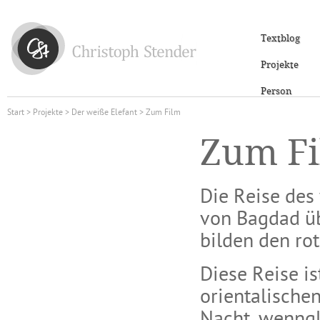
Textblog
Projekte
Person
Start
>
Projekte
>
Der weiße Elefant
> Zum Film
Zum F
Die Reise des
von Bagdad ü
bilden den ro
Diese Reise i
orientalisch