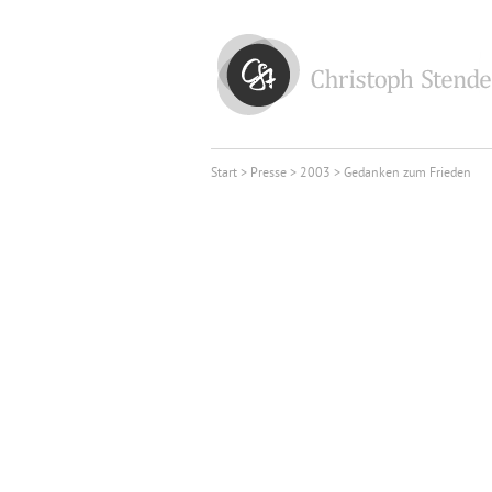
Start
>
Presse
>
2003
> Gedanken zum Frieden