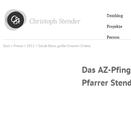
Textblog
Projekte
Person
Start
>
Presse
>
2011
> Solide Basis, große Visionen (Video)
Das AZ-Pfing
Pfarrer Sten