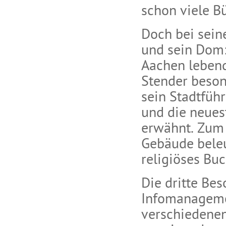
schon viele Bü
Doch bei sein
und sein Dom: 
Aachen lebende
Stender beson
sein Stadtführ
und die neue
erwähnt. Zum a
Gebäude beleuc
religiöses Buc
Die dritte Bes
Infomanagemen
verschiedenen