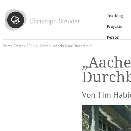
Textblog
Projekte
Person
Start
>
Presse
>
2014
> „Aachen und sein Dom: Durchblicke“
„Aache
Durchb
Von Tim Habi