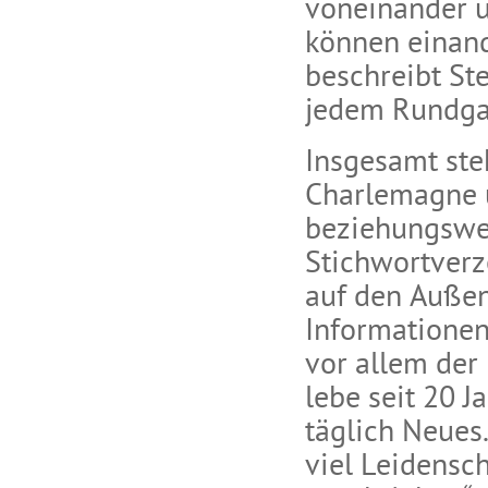
voneinander u
können einand
beschreibt St
jedem Rundga
Insgesamt ste
Charlemagne u
beziehungswei
Stichwortverz
auf den Außen
Informationen
vor allem der 
lebe seit 20 J
täglich Neues
viel Leidensc