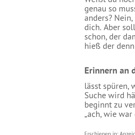
Weißt du noch
genau so muss
anders? Nein, 
dich. Aber sol
schon, der da
hieß der denn
Erinnern an 
lässt spüren,
Suche wird hä
beginnt zu ve
„ach, wie war
Erschienen in: Anzei