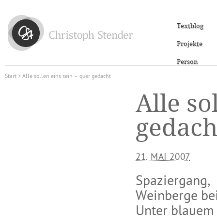
Textblog
Projekte
Person
Start
> Alle sollen eins sein – quer gedacht
Alle so
gedach
21. MAI 2007
Spaziergang,
Weinberge bei
Unter blauem