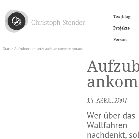
Textblog
Projekte
Person
Start
> Aufzubrechen setzt auch ankommen voraus
Aufzub
ankom
15. APRIL 2007
Wer über das
Wallfahren
nachdenkt, sol