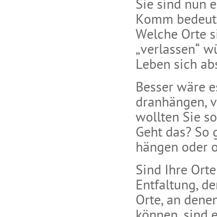
Sie sind nun 
Komm bedeute
Welche Orte si
„verlassen“ wü
Leben sich abs
Besser wäre e
dranhängen, v
wollten Sie s
Geht das? So g
hängen oder o
Sind Ihre Orte
Entfaltung, d
Orte, an denen
können, sind 