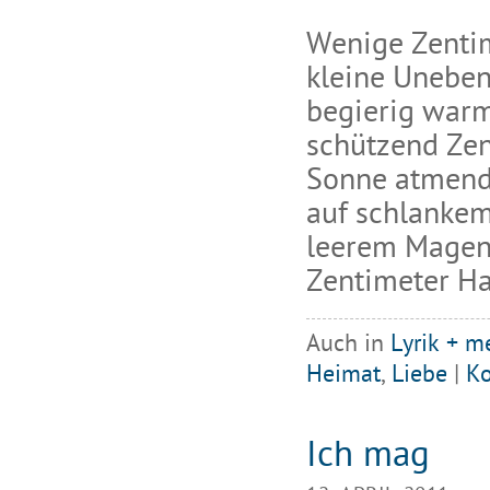
Wenige Zentim
kleine Uneben
begierig warm
schützend Zen
Sonne atmend
auf schlankem
leerem Magen
Zentimeter Hau
Auch in
Lyrik + m
Heimat
,
Liebe
|
K
Ich mag