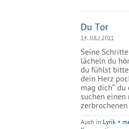
Du Tor
14. JULI 2011
Seine Schritte
lächeln du hö
du fühlst bitt
dein Herz poc
mag dich“ du e
suchen einen 
zerbrochenen
Auch in
Lyrik + m