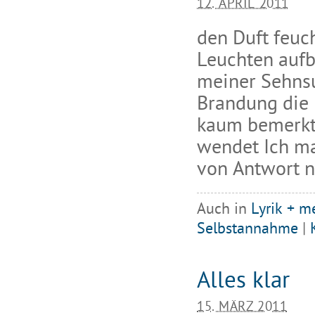
12. APRIL 2011
den Duft feuc
Leuchten auf
meiner Sehnsu
Brandung die 
kaum bemerkt
wendet Ich ma
von Antwort ni
Auch in
Lyrik + m
Selbstannahme
|
Alles klar
15. MÄRZ 2011