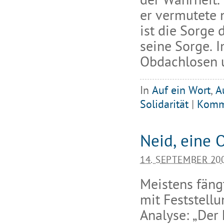
der Wahrheit.
er vermutete n
ist die Sorge 
seine Sorge. I
Obdachlosen u
In
Auf ein Wort
,
A
Solidarität
|
Komm
Neid, eine
14. SEPTEMBER 20
Meistens fän
mit Feststell
Analyse: „Der 