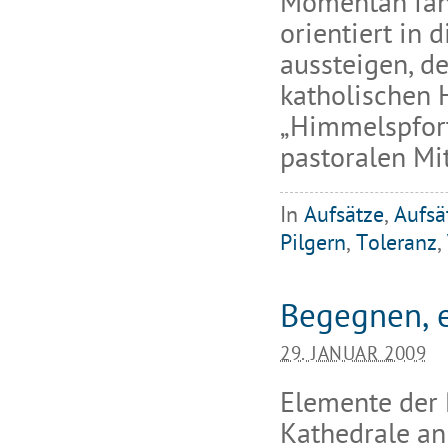
Momentan fahr
orientiert in 
aussteigen, d
katholischen 
„Himmelspfort
pastoralen Mi
In
Aufsätze
,
Aufsä
Pilgern
,
Toleranz
,
Begegnen, e
29. JANUAR 2009
Elemente der P
Kathedrale anl