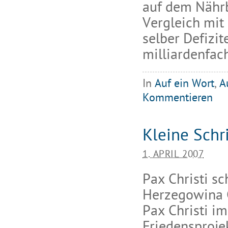
auf dem Nähr
Vergleich mit
selber Defizi
milliardenfac
In
Auf ein Wort
,
A
Kommentieren
Kleine Schr
1. APRIL 2007
Pax Christi sc
Herzegowina C
Pax Christi i
Friedensproje