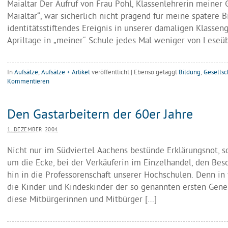
Maialtar Der Aufruf von Frau Pohl, Klassenlehrerin meiner 
Maialtar“, war sicherlich nicht prägend für meine spätere B
identitätsstiftendes Ereignis in unserer damaligen Klassen
Apriltage in „meiner“ Schule jedes Mal weniger von Leseü
In
Aufsätze
,
Aufsätze + Artikel
veröffentlicht
|
Ebenso getaggt
Bildung
,
Gesellsc
Kommentieren
Den Gastarbeitern der 60er Jahre
1. DEZEMBER 2004
Nicht nur im Südviertel Aachens bestünde Erklärungsnot,
um die Ecke, bei der Verkäuferin im Einzelhandel, den Besc
hin in die Professorenschaft unserer Hochschulen. Denn in f
die Kinder und Kindeskinder der so genannten ersten Gene
diese Mitbürgerinnen und Mitbürger […]