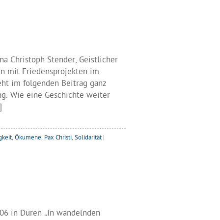
na Christoph Stender, Geistlicher
en mit Friedensprojekten im
ht im folgenden Beitrag ganz
ng. Wie eine Geschichte weiter
]
gkeit
,
Ökumene
,
Pax Christi
,
Solidarität
|
006 in Düren „In wandelnden