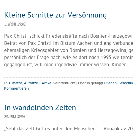
Kleine Schritte zur Versöhnung
1. APRIL 2007
Pax Christi schickt Friedenskräfte nach Bosnien-Herzegowi
Beirat von Pax Christi im Bistum Aachen und eng verbund
ehemaligen Kriegsgebiet von Bosnien und Herzegowina, ge
persönlich der Frage nach, wie es dort nach 1995 weitergi
gegangen ist, will man irgendwie immer wissen. Kinder […
In
Aufsätze
,
Aufsätze + Artikel
veröffentlicht
|
Ebenso getaggt
Frieden
,
Gerechti
Kommentieren
In wandelnden Zeiten
30. JULI 2006
„Seht das Zelt Gottes unter den Menschen“ – Annaoktav 2