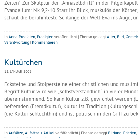
Zeiten“ Zur Skulptur der „Annaselbdritt“ in der Pilgerkapel
Evangelium: Mk 9,2-10 Starr ihr Blick, muskulös der Körper,
schaut die berühmteste Schlange der Welt Eva ins Auge, u
In
Anna-Predigten
,
Predigten
veröffentlicht
|
Ebenso getaggt
Alter
,
Bild
,
Gemein
Verantwortung
|
Kommentieren
Kultürchen
12. JANUAR 2006
Ecksteine und Stolpersteine einer christlichen und muslim
Begriff Kultur wird wie „selbstverständlich“ in vieler Mund
übereinstimmend. So kann Kultur z.B. gewichtet werden (Le
befremden (Fremdkultur), Kultur ist Tradition (Kulturgeschi
(die Kultur schlechthin) und ist politisch in den Griff zu 
In
Aufsätze
,
Aufsätze + Artikel
veröffentlicht
|
Ebenso getaggt
Bildung
,
Frieden
,