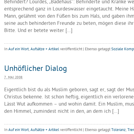
Behindert? Lourdes, „Badehaus“: Behinderte und Kranke w
entsprechend ganz in Lourdeswasser eingetaucht. Meine H
Mann, gelähmt von den Füßen bis zum Hals, und gaben ihm 
seine auch behinderten Freunde zu beten, mögen diese ih
Bitte. Und er betete weiter […]
In
Auf ein Wort
,
Aufsätze + Artikel
veröffentlicht
|
Ebenso getaggt
Soziale Komp
Unhöflicher Dialog
7. MAI 2008
Eigentlich bist du als Muslim geboren, sagt er, sagt der Mu
Christus bekenne. Ist schon heftig, eigentlich ein verlorene
Lässt Wut aufkommen – und wohin damit. Ein Muslim, muss
den Himmel, zumindest nicht in den, an dem ich […]
In
Auf ein Wort
,
Aufsätze + Artikel
veröffentlicht
|
Ebenso getaggt
Toleranz
,
Tre