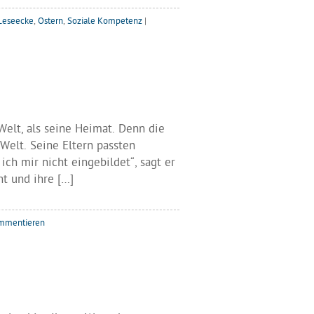
Leseecke
,
Ostern
,
Soziale Kompetenz
|
Welt, als seine Heimat. Denn die
 Welt. Seine Eltern passten
ch mir nicht eingebildet“, sagt er
ht und ihre […]
mmentieren