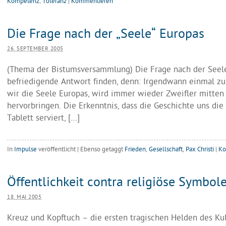
Kompetenz
,
Toleranz
|
Kommentieren
Die Frage nach der „Seele“ Europas
26. SEPTEMBER 2005
(Thema der Bistumsversammlung) Die Frage nach der Seele
befriedigende Antwort finden, denn: Irgendwann einmal zu 
wir die Seele Europas, wird immer wieder Zweifler mitten
hervorbringen. Die Erkenntnis, dass die Geschichte uns die
Tablett serviert, […]
In
Impulse
veröffentlicht
|
Ebenso getaggt
Frieden
,
Gesellschaft
,
Pax Christi
|
Ko
Öffentlichkeit contra religiöse Symbol
18. MAI 2005
Kreuz und Kopftuch – die ersten tragischen Helden des K