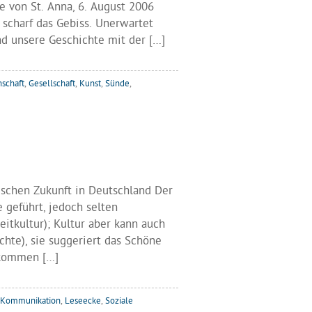
le von St. Anna, 6. August 2006
 scharf das Gebiss. Unerwartet
nd unsere Geschichte mit der […]
schaft
,
Gesellschaft
,
Kunst
,
Sünde
,
ischen Zukunft in Deutschland Der
e geführt, jedoch selten
itkultur); Kultur aber kann auch
chte), sie suggeriert das Schöne
bekommen […]
Kommunikation
,
Leseecke
,
Soziale