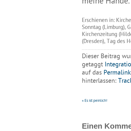
meine Hände.
Erschienen in: Kirch
Sonntag (Limburg), G
Kirchenzeitung (Hil
(Dresden), Tag des He
Dieser Beitrag wu
getaggt
Integrati
auf das
Permalink
hinterlassen:
Trac
«
Es ist peinlich!
Einen Kommen