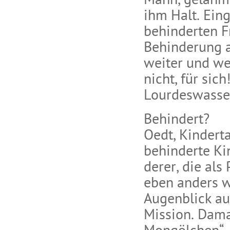
Mann, gelähmt
ihm Halt. Ein
behinderten F
Behinderung a
weiter und wei
nicht, für sic
Lourdeswasse
Behindert?
Oedt, Kinderta
behinderte Kin
derer, die al
eben anders w
Augenblick au
Mission. Dama