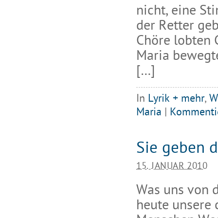
nicht, eine S
der Retter ge
Chöre lobten G
Maria bewegte
[…]
In
Lyrik + mehr
,
W
Maria
|
Kommenti
Sie geben d
15. JANUAR 2010
Was uns von de
heute unsere c