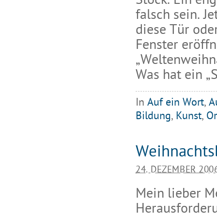
Stock. Ein en
falsch sein. J
diese Tür oder
Fenster eröffn
„Weltenweihna
Was hat ein „
In
Auf ein Wort
,
A
Bildung
,
Kunst
,
Or
Weihnachtsb
24. DEZEMBER 200
Mein lieber Me
Herausforderu