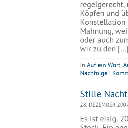
regelgerecht,
Köpfen und üb
Konstellation
Mahnung, weil
oder auch zum
wir zu den […
In
Auf ein Wort
,
A
Nachfolge
|
Komm
Stille Nac
28. DEZEMBER 200
Es ist eisig. 