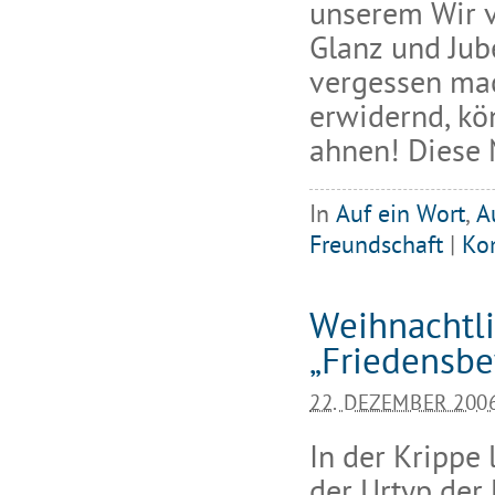
unserem Wir v
Glanz und Jub
vergessen mac
erwidernd, kö
ahnen! Diese 
In
Auf ein Wort
,
A
Freundschaft
|
Ko
Weihnachtli
„Friedensb
22. DEZEMBER 200
In der Krippe 
der Urtyp de