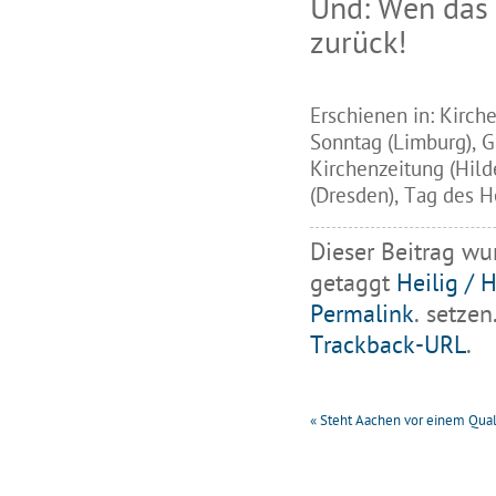
Und: Wen das H
zurück!
Erschienen in: Kirch
Sonntag (Limburg), G
Kirchenzeitung (Hil
(Dresden), Tag des He
Dieser Beitrag wu
getaggt
Heilig / H
Permalink
. setzen
Trackback-URL
.
«
Steht Aachen vor einem Quali