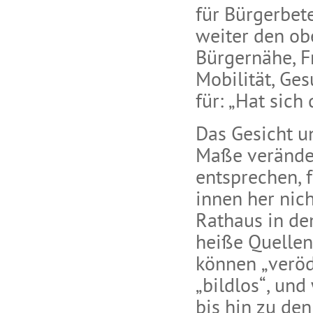
für Bürgerbet
weiter den ob
Bürgernähe, Fr
Mobilität, Ge
für: „Hat sic
Das Gesicht un
Maße veränder
entsprechen, f
innen her nich
Rathaus in de
heiße Quellen
können „veröd
„bildlos“, un
bis hin zu de