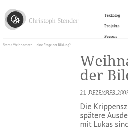
Textblog
Projekte
Person
Start
> Weihnachten – eine Frage der Bildung?
Weihna
der Bi
21. DEZEMBER 200
Die Krippensz
spätere Ausde
mit Lukas sind