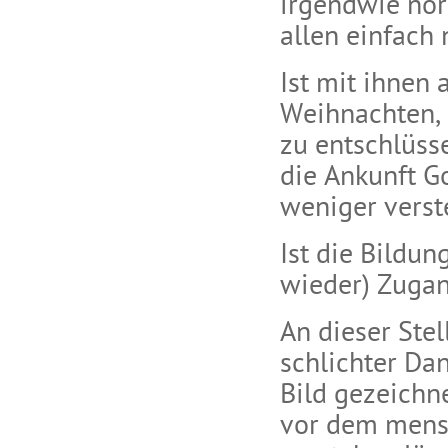
irgendwie nor
allen einfach 
Ist mit ihnen 
Weihnachten, 
zu entschlüss
die Ankunft G
weniger vers
Ist die Bildu
wieder) Zugan
An dieser Ste
schlichter Da
Bild gezeichn
vor dem mensc