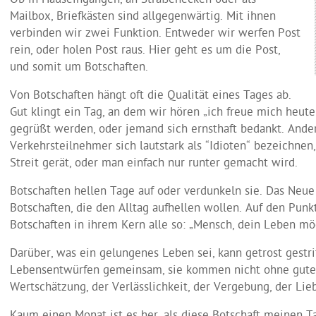
Ob in Hauseingängen, an Straßenecken oder als
Mailbox, Briefkästen sind allgegenwärtig. Mit ihnen
verbinden wir zwei Funktion. Entweder wir werfen Post
rein, oder holen Post raus. Hier geht es um die Post,
und somit um Botschaften.
Von Botschaften hängt oft die Qualität eines Tages ab.
Gut klingt ein Tag, an dem wir hören „ich freue mich heute 
gegrüßt werden, oder jemand sich ernsthaft bedankt. Ander
Verkehrsteilnehmer sich lautstark als “Idioten“ bezeichnen
Streit gerät, oder man einfach nur runter gemacht wird.
Botschaften hellen Tage auf oder verdunkeln sie. Das Neue
Botschaften, die den Alltag aufhellen wollen. Auf den Punk
Botschaften in ihrem Kern alle so: „Mensch, dein Leben mö
Darüber, was ein gelungenes Leben sei, kann getrost gestri
Lebensentwürfen gemeinsam, sie kommen nicht ohne gute B
Wertschätzung, der Verlässlichkeit, der Vergebung, der Liebe