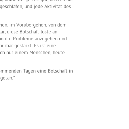
aufhellte: „Es ist gut, dass es Sie
 geschlafen, und jede Aktivität des
hen, im Vorübergehen, von dem
lar, diese Botschaft löste an
on die Probleme anzugehen und
rbar gestärkt. Es ist eine
auch nur einem Menschen, heute
 kommenden Tagen eine Botschaft in
 getan.“