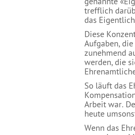
genannte «Eig
trefflich darü
das Eigentlich
Diese Konzent
Aufgaben, die
zunehmend au
werden, die s
Ehrenamtlich
So läuft das 
Kompensation 
Arbeit war. D
heute umsonst
Wenn das Ehre