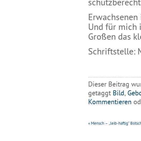
schutzberechti
Erwachsenen i
Und für mich 
Großen das kle
Schriftstelle:
Dieser Beitrag wu
getaggt
Bild
,
Gebo
Kommentieren
ode
«
Mensch – „leib-haftig“ Botsc