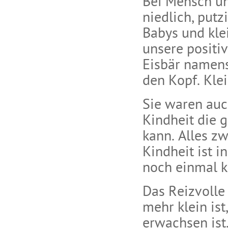
Bei Mensch un
niedlich, putz
Babys und klei
unsere positi
Eisbär namens
den Kopf. Kle
Sie waren auc
Kindheit die 
kann. Alles z
Kindheit ist i
noch einmal k
Das Reizvolle 
mehr klein ist
erwachsen ist