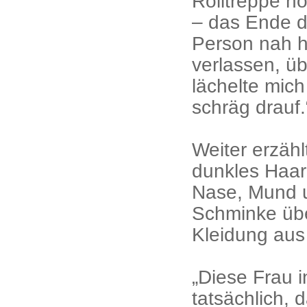
Rolltreppe h
– das Ende de
Person nah h
verlassen, üb
lächelte mich
schräg drauf.
Weiter erzählt
dunkles Haar 
Nase, Mund u
Schminke üb
Kleidung aus 
„Diese Frau 
tatsächlich, 