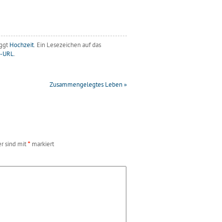
ggt
Hochzeit
. Ein Lesezeichen auf das
k-URL
.
Zusammengelegtes Leben
»
er sind mit
*
markiert