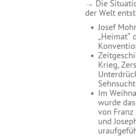
→ Die Situati
der Welt entst
Josef Mohr
„Heimat“ 
Konvention
Zeitgeschi
Krieg, Zer
Unterdrück
Sehnsucht
Im Weihna
wurde das 
von Franz 
und Josep
uraufgefüh