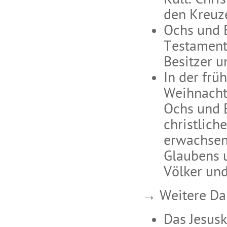
Kult. Chri
den Kreuze
Ochs und 
Testament
Besitzer u
In der früh
Weihnachts
Ochs und E
christlich
erwachsen 
Glaubens u
Völker un
→ Weitere Dar
Das Jesusk