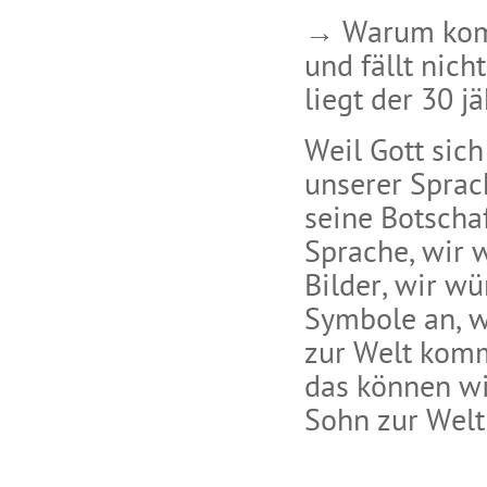
→ Warum komm
und fällt nic
liegt der 30 j
Weil Gott sic
unserer Sprac
seine Botscha
Sprache, wir w
Bilder, wir wü
Symbole an, w
zur Welt komm
das können wi
Sohn zur Wel