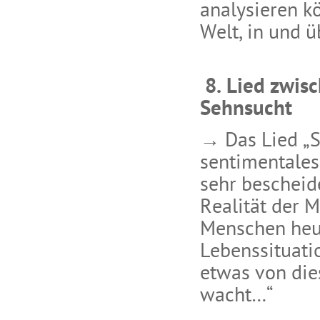
analysieren k
Welt, in und ü
8. Lied zwisc
Sehnsucht
→ Das Lied „St
sentimentales
sehr beschei
Realität der 
Menschen heut
Lebenssituati
etwas von die
wacht…“