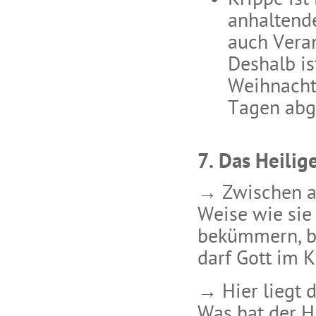
Krippe ist
anhaltende
auch Vera
Deshalb i
Weihnachte
Tagen abge
7. Das Heilig
→ Zwischen al
Weise wie sie
bekümmern, b
darf Gott im 
→ Hier liegt 
Was hat der H