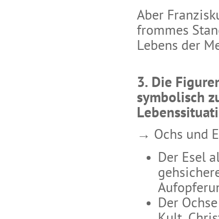
Aber Franzisku
frommes Stand
Lebens der Me
3. Die Figure
symbolisch zu
Lebenssituat
→ Ochs und E
Der Esel a
gehsicheres
Aufopferun
Der Ochse 