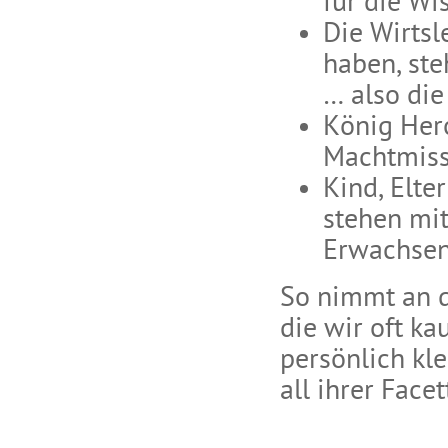
für die Wi
Die Wirtsl
haben, ste
… also die
König Hero
Machtmiss
Kind, Elte
stehen mit
Erwachsen,
So nimmt an de
die wir oft k
persönlich kl
all ihrer Facet