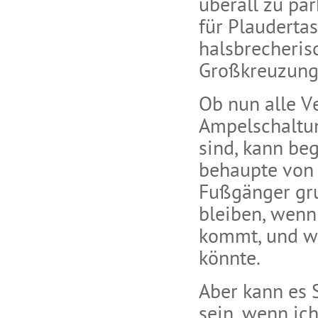
überall zu pa
für Plauderta
halsbrecheri
Großkreuzung
Ob nun alle V
Ampelschaltun
sind, kann be
behaupte von 
Fußgänger gru
bleiben, wenn 
kommt, und w
könnte.
Aber kann es 
sein, wenn ic