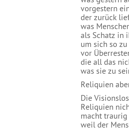
was gestern a
vorgestern ei
der zurück lie
was Menschen
als Schatz in
um sich so zu
vor Überreste
die all das ni
was sie zu se
Reliquien abe
Die Visionslo
Reliquien nic
macht traurig
weil der Mens