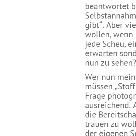
beantwortet b
Selbstannahme
gibt“. Aber vi
wollen, wenn 
jede Scheu, ei
erwarten sond
nun zu sehen?
Wer nun meint
müssen „Stoffr
Frage photogr
ausreichend. 
die Bereitsch
trauen zu wol
der eigenen 