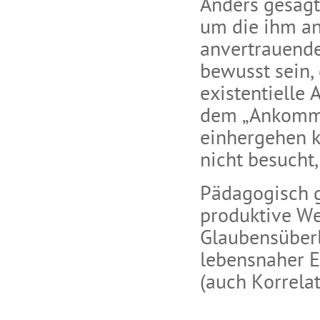
Anders gesagt:
um die ihm an
anvertrauend
bewusst sein,
existentielle
dem „Ankomme
einhergehen 
nicht besucht,
Pädagogisch g
produktive W
Glaubensüberl
lebensnaher E
(auch Korrela