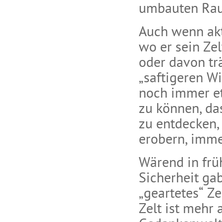
umbauten Ra
Auch wenn akt
wo er sein Zel
oder davon tr
„saftigeren Wi
noch immer et
zu können, da
zu entdecken,
erobern, imm
Wärend in frü
Sicherheit ga
„geartetes“ Ze
Zelt ist mehr 