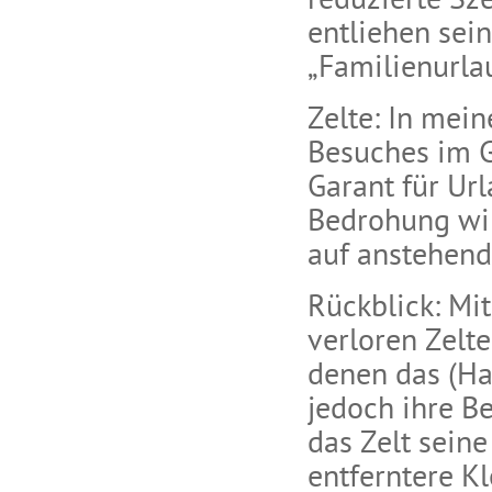
reduzierte Sz
entliehen sei
„Familienurlau
Zelte: In mein
Besuches im Ga
Garant für Url
Bedrohung wir
auf anstehen
Rückblick: Mi
verloren Zelt
denen das (Ha
jedoch ihre Be
das Zelt seine
entferntere K