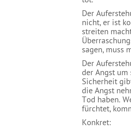
tot.
Der Aufersteh
nicht, er ist 
streiten macht
Überraschungs
sagen, muss m
Der Aufersteh
der Angst um s
Sicherheit gib
die Angst neh
Tod haben. We
fürchtet, kom
Konkret: