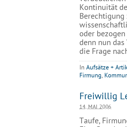
Kontinuität d
Berechtigung z
wissenschaftl
oder bezogen 
denn nun das 
die Frage nac
In
Aufsätze + Arti
Firmung
,
Kommun
Freiwillig 
14. MAI 2006
Taufe, Firmu