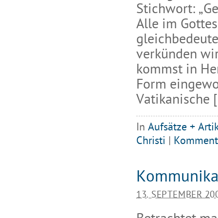
Stichwort: „G
Alle im Gotte
gleichbedeute
verkünden wir
kommst in Herr
Form eingewobe
Vatikanische 
In
Aufsätze + Arti
Christi
|
Komment
Kommunikat
13. SEPTEMBER 20