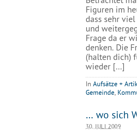
Betrachtet ma
Figuren im he
dass sehr viel
und weitergeg
Frage da er w
denken. Die F
(halten dich) 
wieder […]
In
Aufsätze + Arti
Gemeinde
,
Kommu
… wo sich 
30. JULI 2009