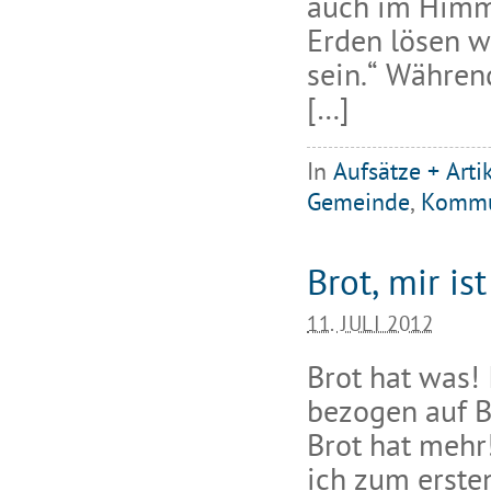
auch im Himme
Erden lösen w
sein.“ Währen
[…]
In
Aufsätze + Arti
Gemeinde
,
Kommu
Brot, mir ist
11. JULI 2012
Brot hat was!
bezogen auf B
Brot hat mehr
ich zum erste