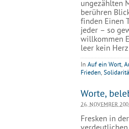
ungezählten M
berühren Blic
finden Einen T
jeder – so ge
willkommen E
leer kein Herz
In
Auf ein Wort
,
A
Frieden
,
Solidarit
Worte, bele
26. NOVEMBER 200
Fresken in de
verdeutlichen