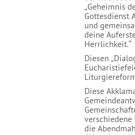
„Geheimnis de
Gottesdienst
und gemeinsam
deine Auferst
Herrlichkeit.“
Diesen „Dialo
Eucharistiefei
Liturgierefor
Diese Akklama
Gemeindeantwo
Gemeinschafte
verschiedene 
die Abendmahl