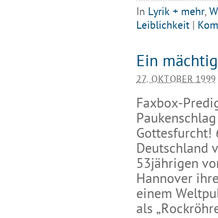
In
Lyrik + mehr
,
W
Leiblichkeit
|
Kom
Ein mächti
27. OKTOBER 1999
Faxbox-Predig
Paukenschlag
Gottesfurcht!
Deutschland ve
53jährigen vo
Hannover ihre
einem Weltpub
als „Rockröhr