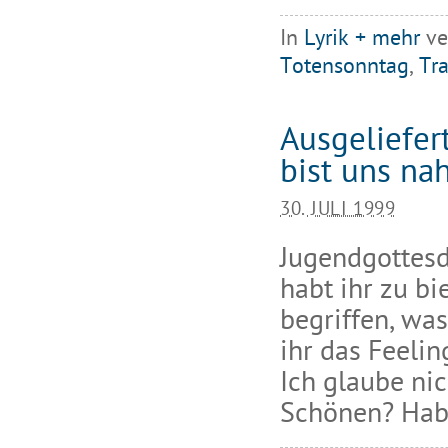
In
Lyrik + mehr
ve
Totensonntag
,
Tr
Ausgeliefer
bist uns na
30. JULI 1999
Jugendgottes
habt ihr zu bi
begriffen, was
ihr das Feelin
Ich glaube nic
Schönen? Habt