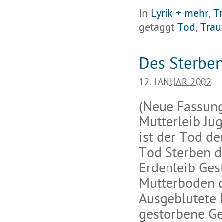
In
Lyrik + mehr
,
T
getaggt
Tod
,
Trau
Des Sterben
12. JANUAR 2002
(Neue Fassung
Mutterleib Ju
ist der Tod d
Tod Sterben d
Erdenleib Ges
Mutterboden d
Ausgeblutete 
gestorbene Ge