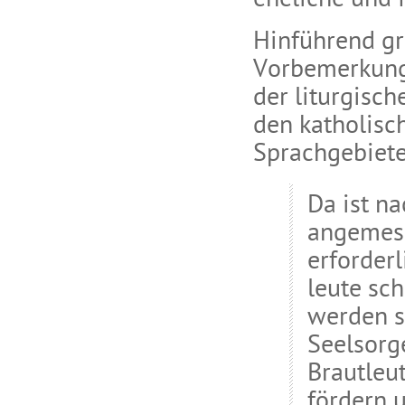
eheliche und 
Hinführend gr
Vorbemerkunge
der liturgisc
den katholisc
Sprachgebiete
Da ist na
angemess
erforder
leute sc
werden so
Seelsorge
Brautleu
fördern 