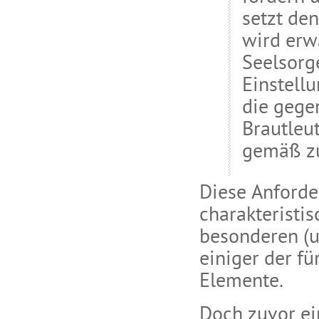
setzt den
wird erwa
Seelsorg
Einstell
die gege
Brautleu
gemäß zu
Diese Anforde
charakteristi
besonderen (u
einiger der fü
Elemente.
Doch zuvor ei