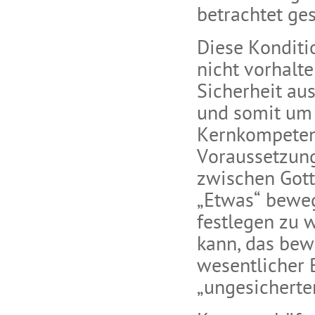
betrachtet ges
Diese Konditi
nicht vorhalte
Sicherheit au
und somit um 
Kernkompeten
Voraussetzung
zwischen Gott
„Etwas“ beweg
festlegen zu w
kann, das bew
wesentlicher B
„ungesichert