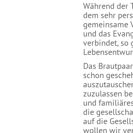
Während der T
dem sehr pers
gemeinsame V
und das Evang
verbindet, so
Lebensentwurf
Das Brautpaar 
schon gescheh
auszutauschen,
zuzulassen be
und familiäres
die gesellscha
auf die Gesel
wollen wir ve