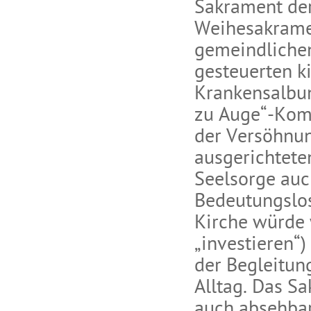
Sakrament de
Weihesakramen
gemeindlichen
gesteuerten k
Krankensalbun
zu Auge“-Kom
der Versöhnung
ausgerichtete
Seelsorge auc
Bedeutungslos
Kirche würde 
„investieren“)
der Begleitun
Alltag. Das S
auch absehba