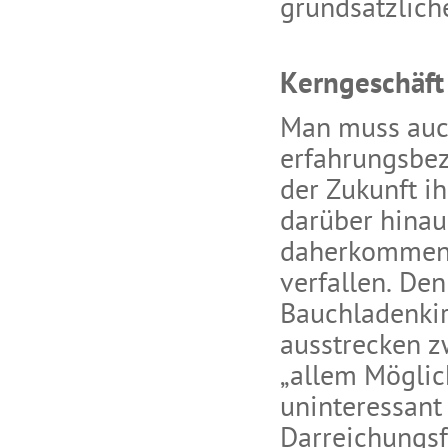
grundsätzlich
Kerngeschäft
Man muss auch
erfahrungsbez
der Zukunft i
darüber hinau
daherkommen s
verfallen. Den
Bauchladenkir
ausstrecken z
„allem Möglic
uninteressant
Darreichungsf