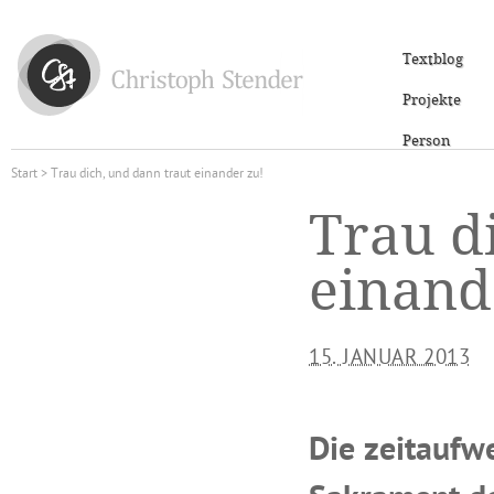
Textblog
Projekte
Person
Start
> Trau dich, und dann traut einander zu!
Trau d
einand
15. JANUAR 2013
Die zeitaufw