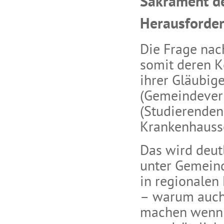
Sakrament d
Herausforde
Die Frage nac
somit deren K
ihrer Gläubig
(Gemeindever
(Studierenden
Krankenhausse
Das wird deut
unter Gemeinde
in regionalen
– warum auch 
machen wenn e