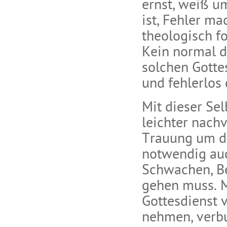
ernst, weiß u
ist, Fehler m
theologisch f
Kein normal 
solchen Gotte
und fehlerlos 
Mit dieser Sel
leichter nach
Trauung um di
notwendig au
Schwachen, Be
gehen muss. M
Gottesdienst v
nehmen, verbun