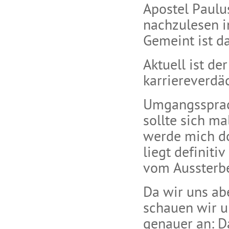
Apostel Paulus
nachzulesen i
Gemeint ist d
Aktuell ist de
karriereverdäc
Umgangssprach
sollte sich ma
werde mich do
liegt definiti
vom Aussterbe
Da wir uns abe
schauen wir u
genauer an: D