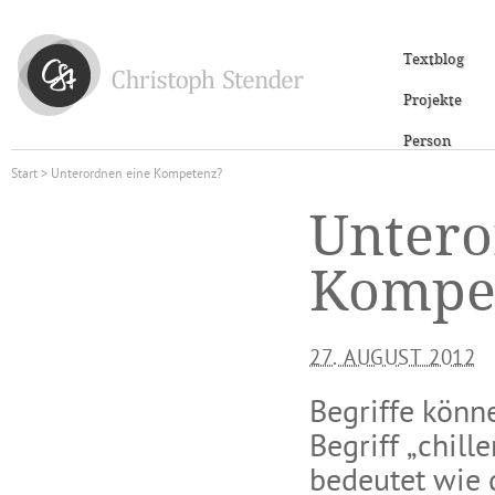
Textblog
Projekte
Person
Start
> Unterordnen eine Kompetenz?
Untero
Kompe
27. AUGUST 2012
Begriffe könn
Begriff „chill
bedeutet wie 