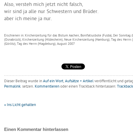
Also, versteh mich jetzt nicht falsch,
wir sind ja alle nur Schwestern und Brüder.
aber ich meine ja nur.
Erschienen in: Kirchenzeitung für das Bistum Aachen, Bonifatiusbote (Fulda), Der Sonntag 
(Osnabrück), Kirchenzeitung (Hildesheim), Neue Kirchenzeitung (Hamburg), Tag des Herrn (D
(Görlitz), Tag des Herrn (Magdeburg), August 2007
Dieser Beitrag wurde in
Auf ein Wort
,
Aufsätze + Artikel
veröffentlicht
und geta
Permalink
. setzen.
Kommentieren
oder einen Trackback hinterlassen:
Trackbac
«
Ins Licht gehalten
Einen Kommentar hinterlassen