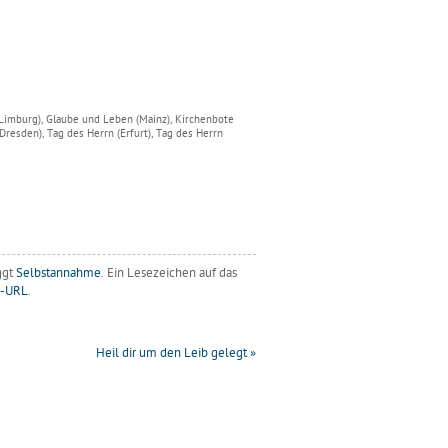
(Limburg), Glaube und Leben (Mainz), Kirchenbote
resden), Tag des Herrn (Erfurt), Tag des Herrn
ggt
Selbstannahme
. Ein Lesezeichen auf das
k-URL
.
Heil dir um den Leib gelegt
»