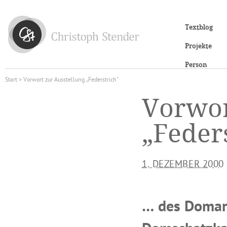
Textblog
Projekte
Person
Start
> Vorwort zur Ausstellung „Federstrich“
Vorwor
„Feder
1. DEZEMBER 2000
… des Domarc