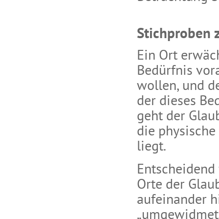
Stichproben 
Ein Ort erwä
Bedürfnis vor
wollen, und d
der dieses Bed
geht der Glau
die physisch
liegt.
Entscheidend 
Orte der Glau
aufeinander h
„umgewidmete