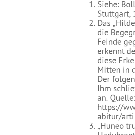
Siehe: Bol
Stuttgart, 
Das „Hilde
die Begegn
Feinde ge
erkennt de
diese Erke
Mitten in 
Der folgen
Ihm schli
an. Quelle
https://ww
abitur/art
„Huneo truh