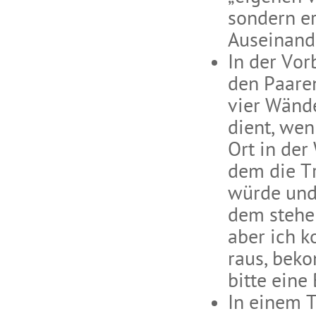
sondern e
Auseinand
In der Vor
den Paaren
vier Wänd
dient, wen
Ort in der
dem die T
würde und 
dem stehen
aber ich 
raus, beko
bitte eine
In einem T