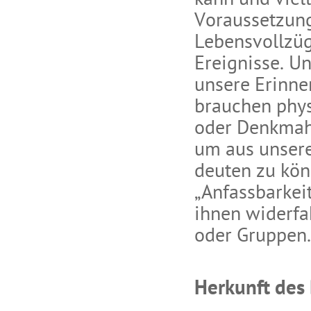
kann und viell
Voraussetzung 
Lebensvollzüg
Ereignisse. U
unsere Erinne
brauchen phys
oder Denkmahl
um aus unsere
deuten zu könn
„Anfassbarkei
ihnen widerfah
oder Gruppen.
Herkunft des 