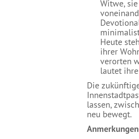
Witwe, sie
voneinand
Devotiona
minimalist
Heute steh
ihrer Woh
verorten w
lautet ih
Die zukünftig
Innenstadtpas
lassen, zwisc
neu bewegt.
Anmerkungen