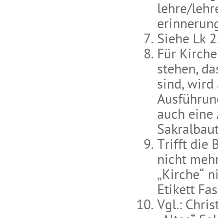
lehre/lehr
erinnerung
Siehe Lk 2
Für Kirch
stehen, da
sind, wird
Ausführung
auch eine 
Sakralbaut
Trifft die
nicht meh
„Kirche“ n
Etikett Fa
Vgl.: Chri