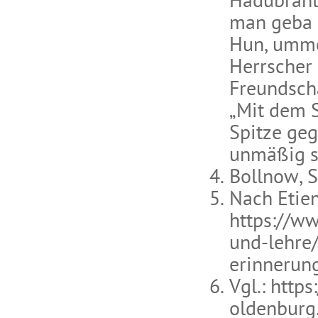
Hadubrant 
man geba i
Hun, umme
Herrscher 
Freundscha
„Mit dem 
Spitze geg
unmäßig sc
Bollnow, S
Nach Etien
https://w
und-lehre/
erinnerung
Vgl.: http
oldenburg