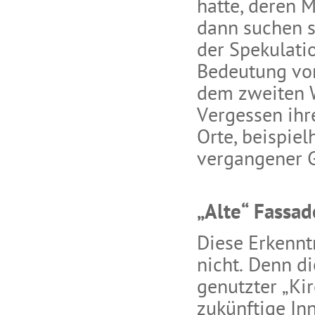
hatte, deren 
dann suchen s
der Spekulatio
Bedeutung von
dem zweiten W
Vergessen ihr
Orte, beispie
vergangener G
„Alte“ Fassa
Diese Erkenntn
nicht. Denn d
genutzter „Kir
zukünftige Inn