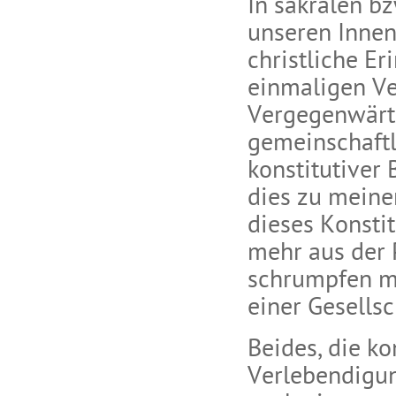
In sakralen b
unseren Innen
christliche Er
einmaligen Ve
Vergegenwärtig
gemeinschaftli
konstitutiver 
dies zu meinem
dieses Konsti
mehr aus der 
schrumpfen m
einer Gesellsc
Beides, die ko
Verlebendigun