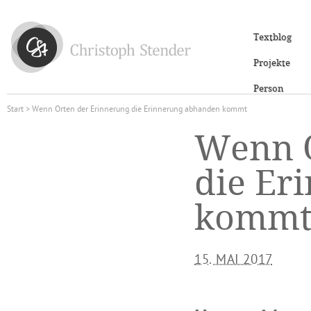
Textblog
Projekte
Person
Start
> Wenn Orten der Erinnerung die Erinnerung abhanden kommt
Wenn O
die Er
komm
15. MAI 2017