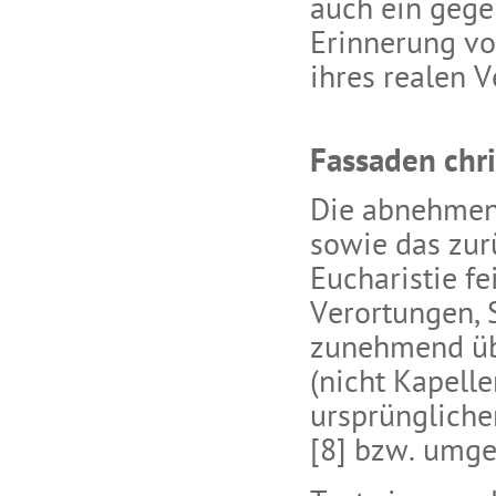
auch ein gege
Erinnerung v
ihres realen V
Fassaden chri
Die abnehmend
sowie das zur
Eucharistie f
Verortungen, S
zunehmend übe
(nicht Kapell
ursprünglich
[8] bzw. umge