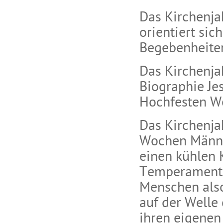
Das Kirchenja
orientiert sic
Begebenheite
Das Kirchenjah
Biographie Je
Hochfesten We
Das Kirchenja
Wochen Männer
einen kühlen 
Temperament b
Menschen also
auf der Welle
ihren eigenen