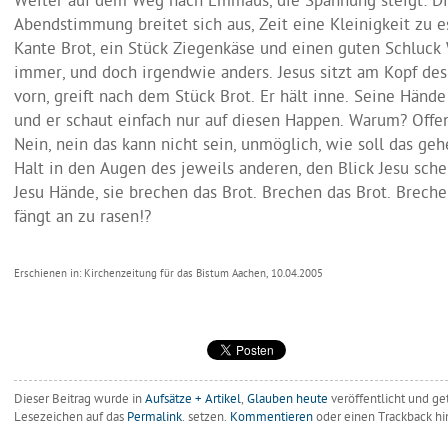
Weiter auf dem Weg nach Emmaus, die Spannung steigt: Di
Abendstimmung breitet sich aus, Zeit eine Kleinigkeit zu e
Kante Brot, ein Stück Ziegenkäse und einen guten Schluck 
immer, und doch irgendwie anders. Jesus sitzt am Kopf des 
vorn, greift nach dem Stück Brot. Er hält inne. Seine Hände
und er schaut einfach nur auf diesen Happen. Warum? Offen
Nein, nein das kann nicht sein, unmöglich, wie soll das ge
Halt in den Augen des jeweils anderen, den Blick Jesu sch
Jesu Hände, sie brechen das Brot. Brechen das Brot. Brechen
fängt an zu rasen!?
Erschienen in: Kirchenzeitung für das Bistum Aachen, 10.04.2005
Dieser Beitrag wurde in
Aufsätze + Artikel
,
Glauben heute
veröffentlicht
und ge
Lesezeichen auf das
Permalink
. setzen.
Kommentieren
oder einen Trackback hi