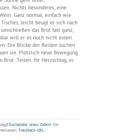
e Sonne geht unter,
ssen. Nichts besonderes, eine
Wein. Ganz normal, einfach wie
Tisches, leicht beugt er sich nach
 umschließen das Brot fast ganz,
bar will er es noch nicht essen.
hen. Die Blicke der Beiden suchen
euen sie. Plötzlich neue Bewegung.
 Brot. Teilen. Ihr Herzschlag, er
taggt
Eucharistie
,
Jesus
,
Ostern
. Ein
nterlassen:
Trackback-URL
.