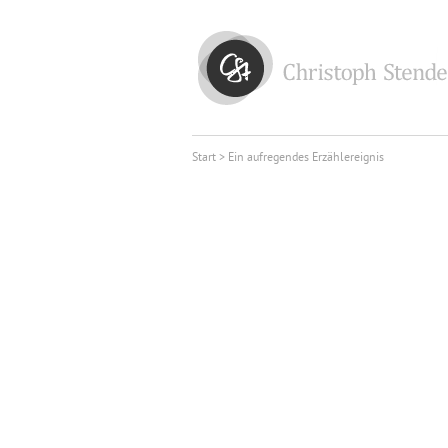
Start
> Ein aufregendes Erzählereignis