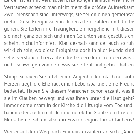
Leider ist es mit vertrauten Erzählungen ähnlich wie mit
Vertrauten schenkt man nicht mehr die größte Aufmerksamk
Zwei Menschen sind unterwegs, sie teilen einen gemeinsa
mehr: Diese Ereignisse von denen alle erzählen, und die b
gehen. Sie teilen ihre Traurigkeit, einhergehend mit die
sie noch ganz bei sich und ihren Gefühlen sind gesellt sic
scheint nicht informiert. Klar, deshalb kann der auch so ru
wirklich sein, wo diese Ereignisse doch in aller Munde sind
selbstverständlich erzählen die beiden dem Fremden was s
nicht schweigen von dem was sie erlebt und gehört hatten
Stopp: Schauen Sie jetzt einen Augenblick einfach nur au
Herzen liegt, die Ehefrau, einen Lebenspartner, eine Freun
bedeutet. Haben Sie diesem Menschen schon erzählt was I
sie im Glauben bewegt und was Ihnen unter die Haut geht?
immer gemeinsam in der Kirche die Liturgie vom Tod und d
haben oder auch nicht. Ich meine ob Ihr Glaube ein Ereigni
Menschen erzählen, also ein Erzählereignis Ihres Glaubens?
Weiter auf dem Weg nach Emmaus erzählen sie sich: „Aber 