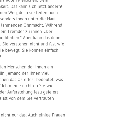
 vertrauten Menschen. Dem
eit. Das kann sich jetzt ändern!
men Weg, doch sie teilen noch
esonders ihnen unter die Haut
ser lähmenden Ohnmacht. Während
h ein Fremder zu ihnen. „Der
hig bleiben.“ Aber kann das denn
. Sie verstehen nicht und fast wie
ie bewegt. Sie können einfach
!
f den Menschen der Ihnen am
din, jemand der Ihnen viel
hnen das Osterfest bedeutet, was
 Ich meine nicht ob Sie wie
er Auferstehung Jesu gefeiert
s ist von dem Sie vertrauten
nicht nur das: Auch einige Frauen