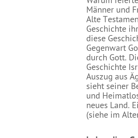
Warum feierte
Männer und Fr
Alte Testamen
Geschichte ihr
diese Geschic
Gegenwart Got
durch Gott. Di
Geschichte Is
Auszug aus Äg
sieht seiner 
und Heimatlosi
neues Land. E
(siehe im Alt