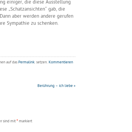
ng einiger, die diese Ausstellung
ese „Schatzansichten“ gab, die
. Dann aber werden andere gerufen
hre Sympathie zu schenken.
chen auf das
Permalink
. setzen.
Kommentieren
Berührung – ich liebe
»
er sind mit
*
markiert