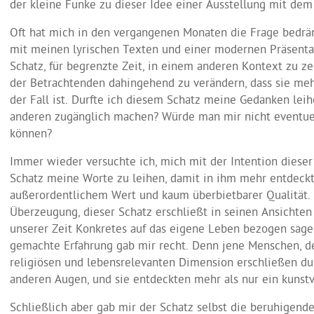
der kleine Funke zu dieser Idee einer Ausstellung mit dem 
Oft hat mich in den vergangenen Monaten die Frage bedräng
mit meinen lyrischen Texten und einer modernen Präsenta
Schatz, für begrenzte Zeit, in einem anderen Kontext zu 
der Betrachtenden dahingehend zu verändern, dass sie mehr
der Fall ist. Durfte ich diesem Schatz meine Gedanken lei
anderen zugänglich machen? Würde man mir nicht eventuel
können?
Immer wieder versuchte ich, mich mit der Intention dieser
Schatz meine Worte zu leihen, damit in ihm mehr entdeckt
außerordentlichem Wert und kaum überbietbarer Qualität. 
Überzeugung, dieser Schatz erschließt in seinen Ansichte
unserer Zeit Konkretes auf das eigene Leben bezogen sag
gemachte Erfahrung gab mir recht. Denn jene Menschen, de
religiösen und lebensrelevanten Dimension erschließen dur
anderen Augen, und sie entdeckten mehr als nur ein kunstv
Schließlich aber gab mir der Schatz selbst die beruhigen