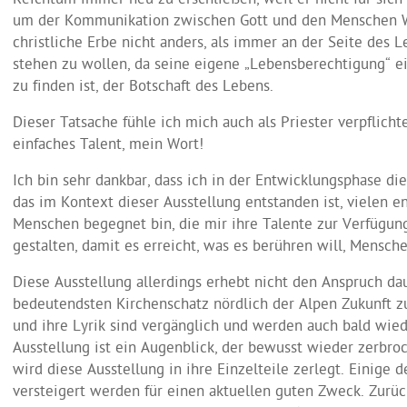
Reichtum immer neu zu erschließen, weil er nicht für sich
um der Kommunikation zwischen Gott und den Menschen Wi
christliche Erbe nicht anders, als immer an der Seite des
stehen zu wollen, da seine eigene „Lebensberechtigung“ e
zu finden ist, der Botschaft des Lebens.
Dieser Tatsache fühle ich mich auch als Priester verpflicht
einfaches Talent, mein Wort!
Ich bin sehr dankbar, dass ich in der Entwicklungsphase di
das im Kontext dieser Ausstellung entstanden ist, vielen
Menschen begegnet bin, die mir ihre Talente zur Verfügung
gestalten, damit es erreicht, was es berühren will, Mensch
Diese Ausstellung allerdings erhebt nicht den Anspruch d
bedeutendsten Kirchenschatz nördlich der Alpen Zukunft z
und ihre Lyrik sind vergänglich und werden auch bald wie
Ausstellung ist ein Augenblick, der bewusst wieder zerbr
wird diese Ausstellung in ihre Einzelteile zerlegt. Einige 
versteigert werden für einen aktuellen guten Zweck. Zurück