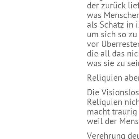
der zurück lie
was Menschen
als Schatz in
um sich so zu
vor Überreste
die all das ni
was sie zu se
Reliquien abe
Die Visionslo
Reliquien nic
macht traurig
weil der Mens
Verehrung de