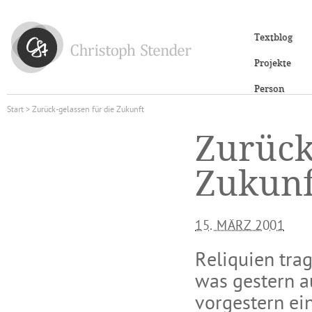
Textblog
Projekte
Person
Start
> Zurück-gelassen für die Zukunft
Zurück
Zukunf
15. MÄRZ 2001
Reliquien tra
was gestern a
vorgestern ei